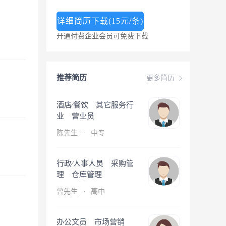
详细简历下载(15元/条)
开通付费企业会员可免费下载
推荐简历
更多简历
酒店∕餐饮 其它服务行
业 营业员
陈先生
·
中专
行政∕人事人员 采购管
理 仓库管理
曾先生
·
高中
办公文员 市场营销